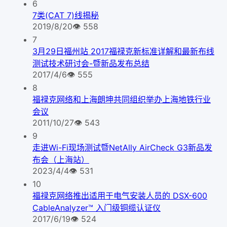
6
7类(CAT 7)线揭秘
2019/8/20
👁
558
7
3月29日福州站 2017福禄克新标准详解和最新布线
测试技术研讨会-暨新品发布总结
2017/4/6
👁
555
8
福禄克网络和上海朗坤共同组织举办上海地铁行业
会议
2011/10/27
👁
543
9
走进Wi-Fi现场测试暨NetAlly AirCheck G3新品发
布会（上海站）
2023/4/4
👁
531
10
福禄克网络推出适用于电气安装人员的 DSX-600
CableAnalyzer™ 入门级铜缆认证仪
2017/6/19
👁
524