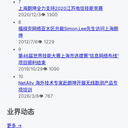
7
上海朗坤全力支持2020江苏电信技能竞赛
2020/12/3
👁
1300
8
福禄克网络亚太区总裁Simon.Lee先生访问上海朗
坤
2012/7/6
👁
1229
9
第46届世界技能大赛上海市选拔赛“信息网络布线”
项目顺利结束
2019/10/29
👁
1090
10
NetAlly 海外技术专家赴朗坤开展无线勘测产品专
项培训
2026/3/6
👁
767
业界动态
更多 →