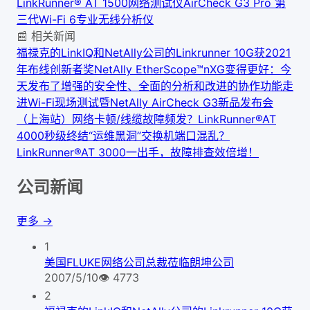
LinkRunner® AT 1500网络测试仪
AirCheck G3 Pro 第
三代Wi-Fi 6专业无线分析仪
📰 相关新闻
福禄克的LinkIQ和NetAlly公司的Linkrunner 10G获2021
年布线创新者奖
NetAlly EtherScope™nXG变得更好：今
天发布了增强的安全性、全面的分析和改进的协作功能
走
进Wi-Fi现场测试暨NetAlly AirCheck G3新品发布会
（上海站）
网络卡顿/线缆故障频发？LinkRunner®AT
4000秒级终结“运维黑洞”
交换机端口混乱？
LinkRunner®AT 3000一出手，故障排查效倍增！
公司新闻
更多 →
1
美国FLUKE网络公司总裁莅临朗坤公司
2007/5/10
👁
4773
2