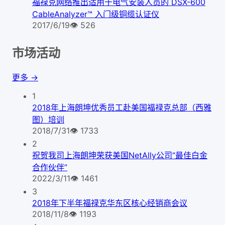
福禄克网络推出适用于电气安装人员的 DSX-600
CableAnalyzer™ 入门级铜缆认证仪
2017/6/19
👁
526
市场活动
更多 →
1
2018年上海朗坤优秀员工赴美国福禄克总部（西雅
图）培训
2018/7/31
👁
1733
2
祝贺我司上海朗坤荣获美国NetAlly公司“最佳白金
合作伙伴”
2022/3/11
👁
1461
3
2018年下半年福禄克华东区核心经销商会议
2018/11/8
👁
1193