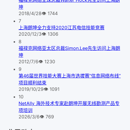
坤
2018/4/28
👁
1744
7
上海朗坤全力支持2020江苏电信技能竞赛
2020/12/3
👁
1306
8
福禄克网络亚太区总裁Simon.Lee先生访问上海朗
坤
2012/7/6
👁
1230
9
第46届世界技能大赛上海市选拔赛“信息网络布线”
项目顺利结束
2019/10/29
👁
1091
10
NetAlly 海外技术专家赴朗坤开展无线勘测产品专
项培训
2026/3/6
👁
769