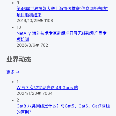
9
第46届世界技能大赛上海市选拔赛“信息网络布线”
项目顺利结束
2019/10/29
👁
1108
10
NetAlly 海外技术专家赴朗坤开展无线勘测产品专
项培训
2026/3/6
👁
782
业界动态
更多 →
1
WiFi 7 有望实现高达 46 Gbps 的
2024/1/20
👁
7064
2
Cat8 八类网线是什么？与Cat5、Cat6、Cat7网线
的区别？