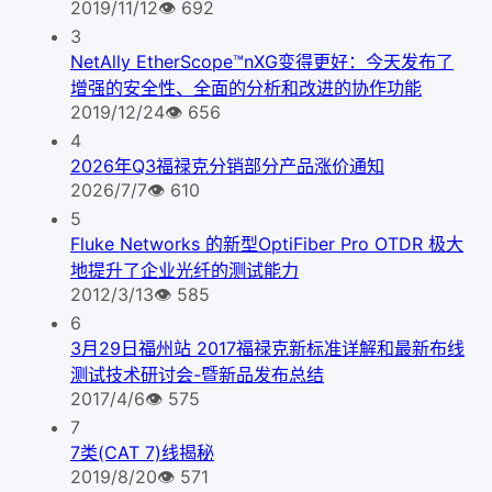
2019/11/12
👁
692
3
NetAlly EtherScope™nXG变得更好：今天发布了
增强的安全性、全面的分析和改进的协作功能
2019/12/24
👁
656
4
2026年Q3福禄克分销部分产品涨价通知
2026/7/7
👁
610
5
Fluke Networks 的新型OptiFiber Pro OTDR 极大
地提升了企业光纤的测试能力
2012/3/13
👁
585
6
3月29日福州站 2017福禄克新标准详解和最新布线
测试技术研讨会-暨新品发布总结
2017/4/6
👁
575
7
7类(CAT 7)线揭秘
2019/8/20
👁
571