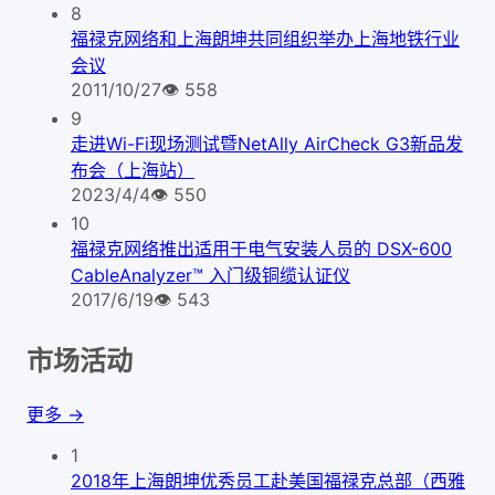
8
福禄克网络和上海朗坤共同组织举办上海地铁行业
会议
2011/10/27
👁
558
9
走进Wi-Fi现场测试暨NetAlly AirCheck G3新品发
布会（上海站）
2023/4/4
👁
550
10
福禄克网络推出适用于电气安装人员的 DSX-600
CableAnalyzer™ 入门级铜缆认证仪
2017/6/19
👁
543
市场活动
更多 →
1
2018年上海朗坤优秀员工赴美国福禄克总部（西雅