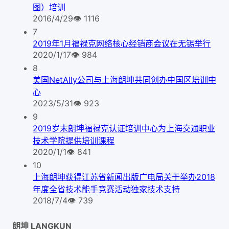
图）培训
2016/4/29
👁
1116
7
2019年1月福禄克网络核心经销商会议在无锡举行
2020/1/17
👁
984
8
美国NetAlly公司与上海朗坤共同创办中国区培训中
心
2023/5/31
👁
923
9
2019岁末朗坤福禄克认证培训中心为上海交通职业
技术学院提供培训课程
2020/1/1
👁
841
10
上海朗坤获得江苏省新闻出版广电局关于举办2018
年度全省技术能手竞赛活动独家技术支持
2018/7/4
👁
739
朗坤 LANGKUN