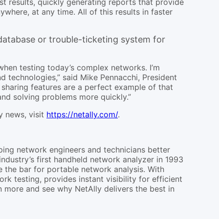
 results, quickly generating reports that provide
ere, at any time. All of this results in faster
atabase or trouble-ticketing system for
t when testing today’s complex networks. I’m
nd technologies,” said Mike Pennacchi, President
sharing features are a perfect example of that
 and solving problems more quickly.”
 news, visit
https://netally.com/
.
lping network engineers and technicians better
ndustry’s first handheld network analyzer in 1993
 the bar for portable network analysis. With
testing, provides instant visibility for efficient
 more and see why NetAlly delivers the best in