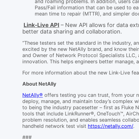
and roaming problems. In addition, users ca
Pass/Fail information that can be used to ea
mean time to repair (MTTR), and simpler do
Link-Live API
– New API allows for data ext
better data sharing and collaboration.
“These testers set the standard in the industry, 
excited by the new NetAlly brand, and know their
and Owner of Network Protocol Specialists LLC, 
innovation. This helps engineers better manage, a
For more information about the new Link-Live fe
About NetAlly
NetAlly®
offers testing you can trust, from your 
deploy, manage, and maintain today’s complex wir
to being the industry pacesetter – first as Fluk
tools that include LinkRunner®, OneTouch™, AirChec
problem resolution, and enables seamless collabo
handheld network test visit
https://netally.com/
.
###