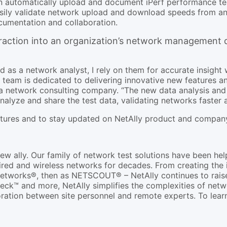
n automatically upload and document iPerf performance test
sily validate network upload and download speeds from anywh
cumentation and collaboration.
raction into an organization’s network management d
and as a network analyst, I rely on them for accurate insigh
 team is dedicated to delivering innovative new features a
a network consulting company. “The new data analysis and 
nalyze and share the test data, validating networks faster
atures and to stay updated on NetAlly product and company
new ally. Our family of network test solutions have been he
ed and wireless networks for decades. From creating the i
e Networks®, then as NETSCOUT® – NetAlly continues to raise
k™ and more, NetAlly simplifies the complexities of network 
ration between site personnel and remote experts. To learn