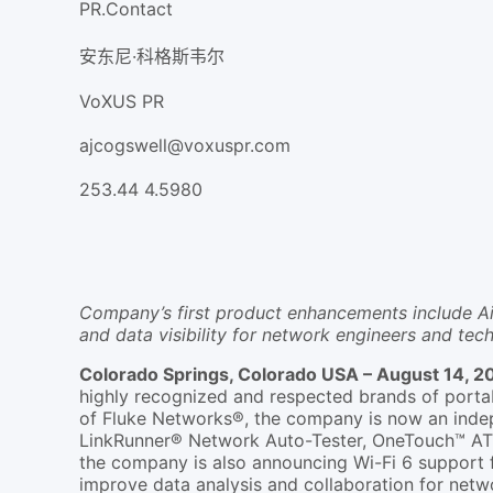
PR.Contact
安东尼·科格斯韦尔
VoXUS PR
ajcogswell@voxuspr.com
253.44 4.5980
Company’s first product enhancements include Ai
and data visibility for network engineers and tec
Colorado Springs, Colorado USA – August 14, 2
highly recognized and respected brands of portab
of Fluke Networks®, the company is now an indepe
LinkRunner® Network Auto-Tester, OneTouch™ AT N
the company is also announcing Wi-Fi 6 support f
improve data analysis and collaboration for netw