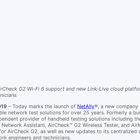
rCheck G2 Wi-Fi 6 support and new Link-Live cloud platfo
hnicians
019
– Today marks the launch of
NetAlly
®, a new company 
le network test solutions for over 25 years. Formerly a b
ndent provider of handheld testing solutions including th
etwork Assistant, AirCheck™ G2 Wireless Tester, and AirMa
or AirCheck G2, as well as new updates to its centralized 
ork engineers and technicians.