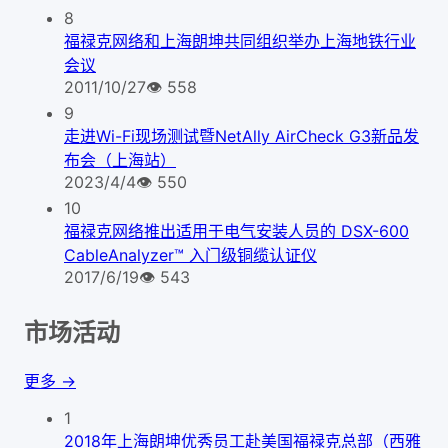
8
福禄克网络和上海朗坤共同组织举办上海地铁行业
会议
2011/10/27
👁
558
9
走进Wi-Fi现场测试暨NetAlly AirCheck G3新品发
布会（上海站）
2023/4/4
👁
550
10
福禄克网络推出适用于电气安装人员的 DSX-600
CableAnalyzer™ 入门级铜缆认证仪
2017/6/19
👁
543
市场活动
更多 →
1
2018年上海朗坤优秀员工赴美国福禄克总部（西雅