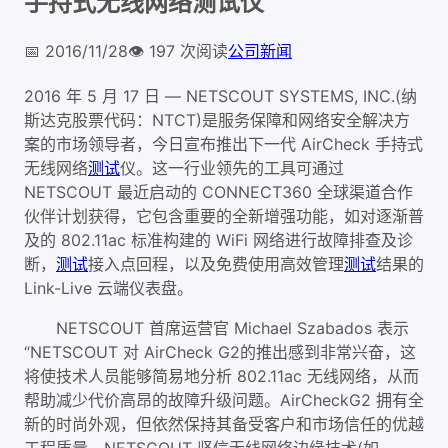
手持式无线网络测试仪
📅
2016/11/28
👁️
197
次阅读
公司新闻
2016 年 5 月 17 日 — NETSCOUT SYSTEMS, INC.(纳
斯达克股票代码：NTCT)是服务保障和网络安全解决方
案的市场领导者，今日宣布推出下一代 AirCheck 手持式
无线网络
测试
仪。这一行业领先的工具可通过
NETSCOUT 最近启动的 CONNECT360 全球渠道合作
伙伴计划获得，它包含重要的全新增强功能，如对逐渐普
及的 802.11ac 标准构建的 WiFi 网络进行故障排查及诊
断，
测试
接入点回程，以及免费使用高效管理
测试
结果的
Link-Live 云端仪表盘。
NETSCOUT 首席运营官 Michael Szabados 表示
“NETSCOUT 对 AirCheck G2的推出感到非常兴奋，这
将使技术人员能够简易地分析 802.11ac 无线网络，从而
帮助减少代价高昂的故障升级问题。AirCheckG2 拥有全
新的时尚外观，但依然保持其备受客户和市场信任的优越
工程质量。NETSCOUT 坚信无线网络边缘技术(如