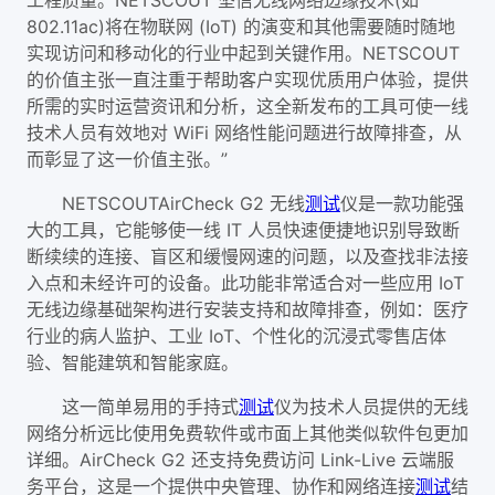
802.11ac)将在物联网 (IoT) 的演变和其他需要随时随地
实现访问和移动化的行业中起到关键作用。NETSCOUT
的价值主张一直注重于帮助客户实现优质用户体验，提供
所需的实时运营资讯和分析，这全新发布的工具可使一线
技术人员有效地对 WiFi 网络性能问题进行故障排查，从
而彰显了这一价值主张。”
NETSCOUTAirCheck G2 无线
测试
仪是一款功能强
大的工具，它能够使一线 IT 人员快速便捷地识别导致断
断续续的连接、盲区和缓慢网速的问题，以及查找非法接
入点和未经许可的设备。此功能非常适合对一些应用 IoT
无线边缘基础架构进行安装支持和故障排查，例如：医疗
行业的病人监护、工业 IoT、个性化的沉浸式零售店体
验、智能建筑和智能家庭。
这一简单易用的手持式
测试
仪为技术人员提供的无线
网络分析远比使用免费软件或市面上其他类似软件包更加
详细。AirCheck G2 还支持免费访问 Link-Live 云端服
务平台，这是一个提供中央管理、协作和网络连接
测试
结