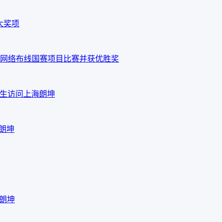
大奖项
网络布线国赛项目比赛并获优胜奖
em先生访问上海朗坤
海朗坤
海朗坤