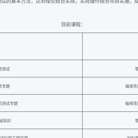
测试的基本方法，达到理论结合实际，实际操作结合项目实施，
目前课程：
统测试
试专题
福禄克
的测试专题
福禄克
基础培训
eck测试仪的工程应用
WiF