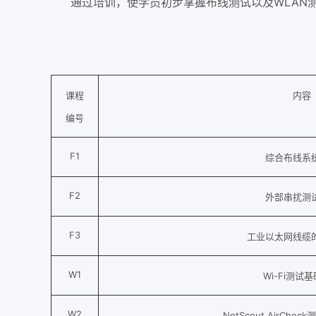
通过培训，使学员初步掌握布线测试以及WLAN
课程
内容
编号
F1
综合布线系
F2
外部串扰测
F3
工业以太网线缆
W1
Wi-Fi测试
W2
NetScout AirCh