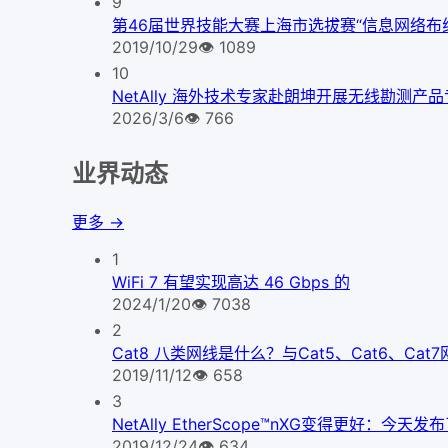
9
第46届世界技能大赛上海市选拔赛“信息网络布
2019/10/29
👁
1089
10
NetAlly 海外技术专家赴朗坤开展无线勘测产
2026/3/6
👁
766
业界动态
更多 →
1
WiFi 7 有望实现高达 46 Gbps 的
2024/1/20
👁
7038
2
Cat8 八类网线是什么？与Cat5、Cat6、Ca
2019/11/12
👁
658
3
NetAlly EtherScope™nXG变得更好
2019/12/24
👁
634