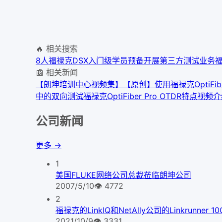
🔥 相关搜索
8人
福禄克DSX入门级学员
预备开展第三方测试业务
福
📰 相关新闻
【朗坤培训中心视频集】【原创】使用福禄克OptiFib
中的双向测试
福禄克OptiFiber Pro OTDR特点视频
公司新闻
更多 →
1
美国FLUKE网络公司总裁莅临朗坤公司
2007/5/10
👁
4772
2
福禄克的LinkIQ和NetAlly公司的Linkrunner
2021/10/9
👁
3331