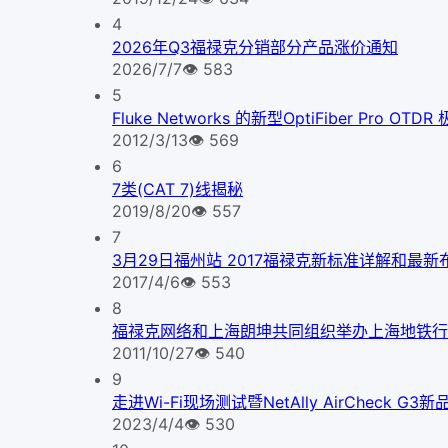
4
2026年Q3福禄克分销部分产品涨价通知
2026/7/7
👁
583
5
Fluke Networks 的新型OptiFiber Pr
2012/3/13
👁
569
6
7类(CAT 7)线揭秘
2019/8/20
👁
557
7
3月29日福州站 2017福禄克新标准详解和最
2017/4/6
👁
553
8
福禄克网络和上海朗坤共同组织举办上海地铁行
2011/10/27
👁
540
9
走进Wi-Fi现场测试暨NetAlly AirCheck 
2023/4/4
👁
530