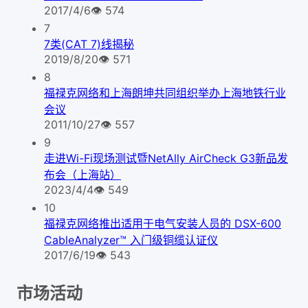
2017/4/6
👁
574
7
7类(CAT 7)线揭秘
2019/8/20
👁
571
8
福禄克网络和上海朗坤共同组织举办上海地铁行业
会议
2011/10/27
👁
557
9
走进Wi-Fi现场测试暨NetAlly AirCheck G3新品发
布会（上海站）
2023/4/4
👁
549
10
福禄克网络推出适用于电气安装人员的 DSX-600
CableAnalyzer™ 入门级铜缆认证仪
2017/6/19
👁
543
市场活动