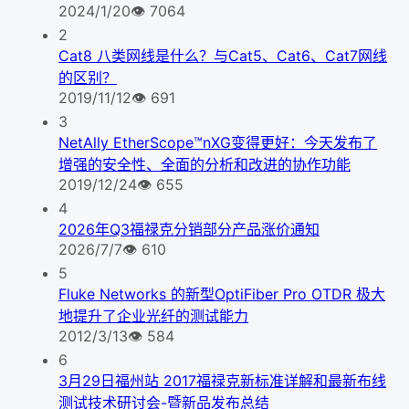
2024/1/20
👁
7064
2
Cat8 八类网线是什么？与Cat5、Cat6、Cat7网线
的区别？
2019/11/12
👁
691
3
NetAlly EtherScope™nXG变得更好：今天发布了
增强的安全性、全面的分析和改进的协作功能
2019/12/24
👁
655
4
2026年Q3福禄克分销部分产品涨价通知
2026/7/7
👁
610
5
Fluke Networks 的新型OptiFiber Pro OTDR 极大
地提升了企业光纤的测试能力
2012/3/13
👁
584
6
3月29日福州站 2017福禄克新标准详解和最新布线
测试技术研讨会-暨新品发布总结