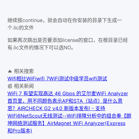
继续按continue，就会自动在你安装的目录下生成一
个.lic的文件
如果再次跳出是否要添加license的窗口，在根目录已经
有.lic文件的情况下可以选NO。
🔥 相关搜索
Wifi
相比WiFi
wifi 7
WiFi测试中级学员
wifi测试
📰 相关新闻
WiFi 7 有望实现高达 46 Gbps 的
艾尔麦WiFi Analyzer
首页里，用不同颜色表示AP和STA（站点）是什么意
思？
AIRCHECK G2 v4.0 新版本发布! - 支持
WiFi6
NetScout无线测试--WiFi排障分析中的组合拳【朗
坤网络测试服务】
AirMagnet WiFi Analyzer(Express
和Pro版本)