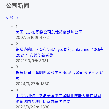
公司新闻
更多 →
1
美国FLUKE网络公司总裁莅临朗坤公司
2007/5/10
👁
4772
2
福禄克的LinkIQ和NetAlly公司的Linkrunner 10G获
2021 年布线创新者奖
2021/10/9
👁
3331
3
祝贺我司上海朗坤荣获美国NetAlly公司颁发三大奖
项
2024/3/27
👁
1830
4
上海朗坤选手参与全国第二届职业技能大赛信息网
络布线国赛项目比赛并获优胜奖
2023/9/22
👁
1830