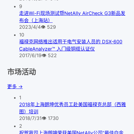
9
走进Wi-Fi现场测试暨NetAlly AirCheck G3新品发
布会（上海站）
2023/4/4
👁
529
10
福禄克网络推出适用于电气安装人员的 DSX-600
CableAnalyzer™ 入门级铜缆认证仪
2017/6/19
👁
522
市场活动
更多 →
1
2018年上海朗坤优秀员工赴美国福禄克总部（西雅
图）培训
2018/7/31
👁
1730
2
祝贺我司上海朗坤荣获美国NetAlly公司“最佳白金