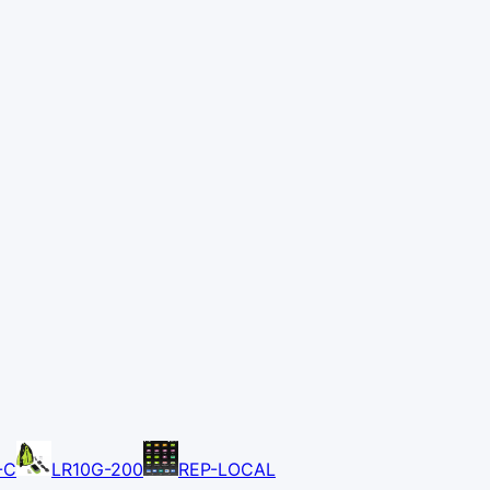
-C
LR10G-200
REP-LOCAL