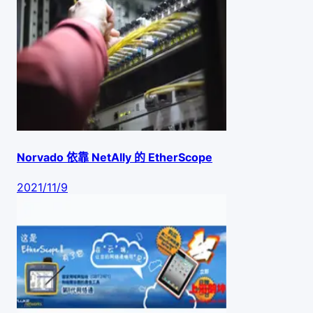
Norvado 依靠 NetAlly 的 EtherScope
2021/11/9