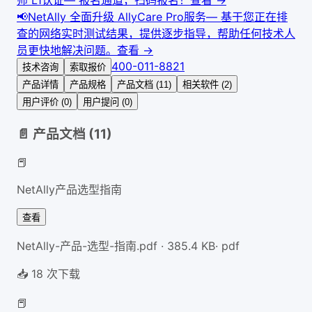
师 L1认证
—
报名通道，扫码报名！
查看 →
📢
NetAlly 全面升级 AllyCare Pro服务
—
基于您正在排
查的网络实时测试结果，提供逐步指导，帮助任何技术人
员更快地解决问题。
查看 →
400-011-8821
技术咨询
索取报价
产品详情
产品规格
产品文档 (11)
相关软件 (2)
用户评价 (0)
用户提问 (0)
📄 产品文档 (
11
)
📕
NetAlly产品选型指南
查看
NetAlly-产品-选型-指南.pdf
·
385.4
KB
·
pdf
📥
18
次下载
📕