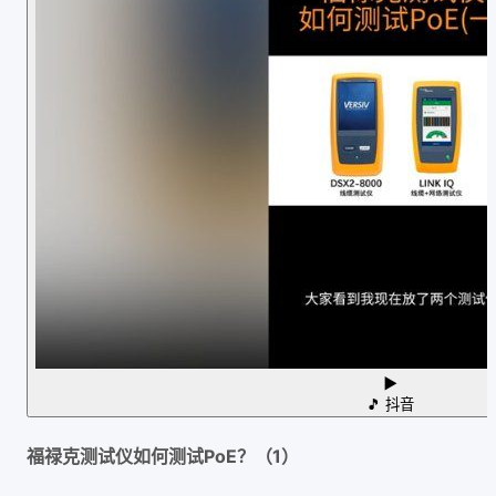
▶
🎵
抖音
福禄克测试仪如何测试PoE？（1）