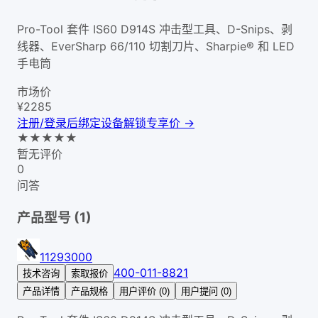
Pro-Tool 套件 IS60 D914S 冲击型工具、D-Snips、剥
线器、EverSharp 66/110 切割刀片、Sharpie® 和 LED
手电筒
市场价
¥
2285
注册/登录后绑定设备解锁专享价 →
★
★
★
★
★
暂无评价
0
问答
产品型号 (
1
)
11293000
400-011-8821
技术咨询
索取报价
产品详情
产品规格
用户评价 (0)
用户提问 (0)