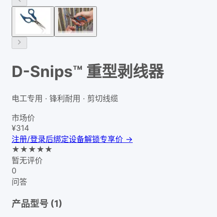
D-Snips™ 重型剥线器
电工专用 · 锋利耐用 · 剪切线缆
市场价
¥
314
注册/登录后绑定设备解锁专享价 →
★
★
★
★
★
暂无评价
0
问答
产品型号 (
1
)