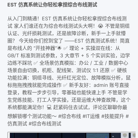
EST 仿真系统让你轻松拿捏综合布线测试
从入门到精通！EST 仿真系统让你轻松拿捏综合布线测
试 家人们谁还在为综合布线测试头大啊！😭 不管是铜缆
认证、光纤损耗测试，还是故障诊断，新手一上手就懵
圈？ 今天给你们挖到宝了 ——EST 仿真测试系统！简直
是布线人的 “开挂神器”🌟 ✅ 理论 + 实操双在线：从
GB/T 标准到测试参数，3 大章节 + 5 个实训实验，边学
边练不踩坑 ✅ 全场景仿真模拟：办公 / 工业 / 数据中心
场景自由切换，机柜、配线架、测试仪 1:1 还原 ✅ 硬核
功能拉满：铜缆寻线、光纤红光定位、故障模拟分析，鼠
标拖拖拽拽就能完成操作 ✅ 新手友好：admin 账号直接
登录，教程一步步引导，零基础也能快速上手 不管是学
生党练技能、打工人学实操，还是运维大神查故障，这个
系统都能满足你！💻 赶紧码住去试试，评论区聊聊你最
想解锁哪个测试功能～ #综合布线 #IT运维 #技能提升 #
仿真测试 #综合布线测试