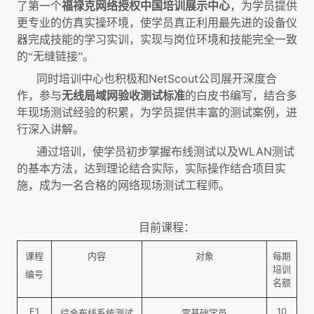
了第一个
福禄克网络授权中国培训展示中心
，为学员提供
更专业的仿真实操环境，使学员真正利用最先进的设备仪
器完成技能的学习实训，实现与岗位环境和技能完全一致
的
无缝链接
。
“
”
同时培训中心也积极和NetScout公司展开深度合
作，参与
无线局域网验收测试标准
的白皮书编写，结合多
年现场测试经验的积累，为学员提供丰富的测试案例，进
行深入讲解。
通过培训，使学员初步掌握布线测试以及WLAN测试
的基本方法，达到理论结合实际，实际操作结合项目实
施，成为一名合格的网络现场测试工程师。
目前课程：
课程
内容
对象
每期
培训
编号
名额
F1
10
综合布线系统测试
零基础学员