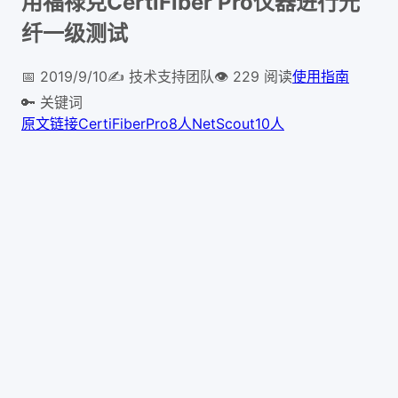
用福禄克CertiFiber Pro仪器进行光
纤一级测试
📅
2019/9/10
✍️
技术支持团队
👁
229
阅读
使用指南
🔑 关键词
原文链接
CertiFiber
Pro
8人
NetScout
10人