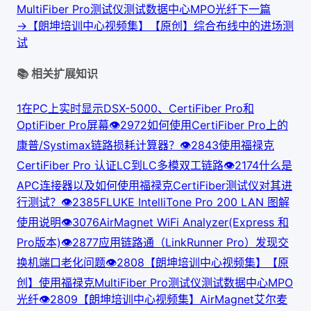
MultiFiber Pro测试仪测试数据中心MPO光纤
下一篇
→
【朗坤培训中心视频集】【原创】综合布线中的进场测
试
📚 相关扩展知识
1
在PC上实时显示DSX-5000、CertiFiber Pro和
OptiFiber Pro屏幕
👁
297
2
如何使用CertiFiber Pro上的
康普/Systimax链路损耗计算器？
👁
284
3
使用福禄克
CertiFiber Pro 认证LC到LC多模双工链路
👁
217
4
什么是
APC连接器以及如何使用福禄克CertiFiber测试仪对其进
行测试？
👁
238
5
FLUKE IntelliTone Pro 200 LAN 图解
使用说明
👁
307
6
AirMagnet WiFi Analyzer(Express 和
Pro版本)
👁
287
7
应用链路通（LinkRunner Pro）发现交
换机端口老化问题
👁
280
8
【朗坤培训中心视频集】【原
创】使用福禄克MultiFiber Pro测试仪测试数据中心MPO
光纤
👁
280
9
【朗坤培训中心视频集】AirMagnet艾尔麦