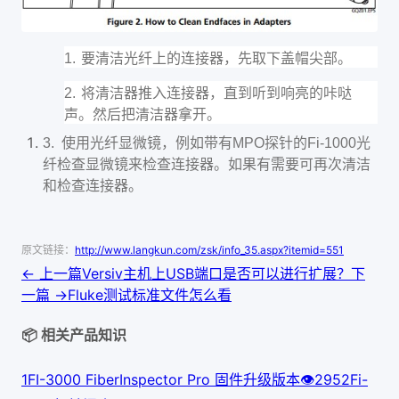
要清洁光纤上的连接器，先取下盖帽尖部。
1.
将清洁器推入连接器，直到听到响亮的咔哒
2.
声。然后把清洁器拿开。
3.
使用光纤显微镜，例如带有
MPO
探针的
Fi-1000
光
纤检查显微镜来检查连接器。如果有需要可再次清洁
和检查连接器。
原文链接：
http://www.langkun.com/zsk/info_35.aspx?itemid=551
← 上一篇
Versiv主机上USB端口是否可以进行扩展？
下
一篇 →
Fluke测试标准文件怎么看
📦 相关产品知识
1
FI-3000 FiberInspector Pro 固件升级版本
👁
295
2
Fi-