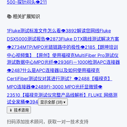
500-探针闷头
👁
211
📚 相关扩展知识
1
Fluke测试标准文件怎么看
👁
389
2
解读您网线Fluke
DSX5000测试报告
👁
287
3
Fluke DTX跳线测试解决方案
👁
273
4
MTP/MPO光链链路中的极性
👁
218
5
【朗坤培训
中心视频集】【原创】使用福禄克MultiFiber Pro测试仪
测试数据中心MPO光纤
👁
293
6
Fi－1000检测APC连接器
👁
248
7
什么是APC连接器以及如何使用福禄克
CertiFiber测试仪对其进行测试？
👁
248
8
【福禄克】
MPO连接器
👁
248
9
FI-3000 MPO光纤显微镜
👁
235
10
【福禄克测试仪完整产品线解析】FLUKE 网络测
试全家桶
👁
394
显示全部 (18) ▾
📱 技术咨询
扫码添加技术顾问，获取一对一技术支持