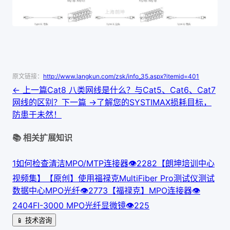
原文链接：
http://www.langkun.com/zsk/info_35.aspx?itemid=401
← 上一篇
Cat8 八类网线是什么？与Cat5、Cat6、Cat7
网线的区别？
下一篇 →
了解您的SYSTIMAX损耗目标，
防患于未然！
📚 相关扩展知识
1
如何检查清洁MPO/MTP连接器
👁
228
2
【朗坤培训中心
视频集】【原创】使用福禄克MultiFiber Pro测试仪测试
数据中心MPO光纤
👁
277
3
【福禄克】MPO连接器
👁
240
4
FI-3000 MPO光纤显微镜
👁
225
📱 技术咨询