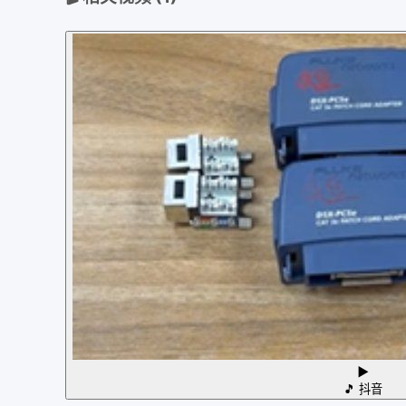
▶
🎵
抖音